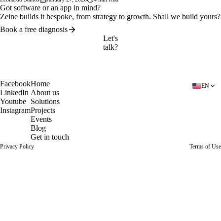
Got software or an app in mind?
Zeine builds it bespoke, from strategy to growth. Shall we build yours?
Book a free diagnosis
Let's
talk?
Book a free diagnosis
Facebook
Home
EN
LinkedIn
About us
Youtube
Solutions
Instagram
Projects
Events
Blog
Get in touch
Privacy Policy
Terms of Use