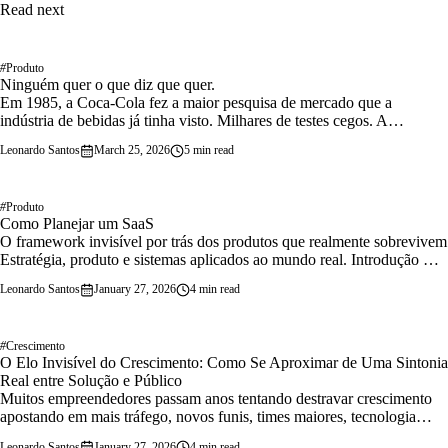
Read next
#
Produto
Ninguém quer o que diz que quer.
Em 1985, a Coca-Cola fez a maior pesquisa de mercado que a
indústria de bebidas já tinha visto. Milhares de testes cegos. A
conclusão era irrefutável: as…
Leonardo Santos
March 25, 2026
5 min read
#
Produto
Como Planejar um SaaS
O framework invisível por trás dos produtos que realmente sobrevivem
Estratégia, produto e sistemas aplicados ao mundo real. Introdução —
Por que quase todo…
Leonardo Santos
January 27, 2026
4 min read
#
Crescimento
O Elo Invisível do Crescimento: Como Se Aproximar de Uma Sintonia
Real entre Solução e Público
Muitos empreendedores passam anos tentando destravar crescimento
apostando em mais tráfego, novos funis, times maiores, tecnologia
melhor ou investimento…
Leonardo Santos
January 27, 2026
4 min read