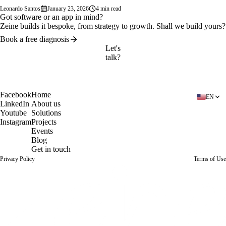
uma nova ação, criando…
Leonardo Santos
January 23, 2026
4 min read
Got software or an app in mind?
Zeine builds it bespoke, from strategy to growth. Shall we build yours?
Book a free diagnosis
Let's
talk?
Book a free diagnosis
Facebook
Home
EN
LinkedIn
About us
Youtube
Solutions
Instagram
Projects
Events
Blog
Get in touch
Privacy Policy
Terms of Use