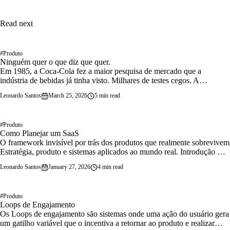
Read next
#
Produto
Ninguém quer o que diz que quer.
Em 1985, a Coca-Cola fez a maior pesquisa de mercado que a
indústria de bebidas já tinha visto. Milhares de testes cegos. A
conclusão era irrefutável: as…
Leonardo Santos
March 25, 2026
5 min read
#
Produto
Como Planejar um SaaS
O framework invisível por trás dos produtos que realmente sobrevivem
Estratégia, produto e sistemas aplicados ao mundo real. Introdução —
Por que quase todo…
Leonardo Santos
January 27, 2026
4 min read
#
Produto
Loops de Engajamento
Os Loops de engajamento são sistemas onde uma ação do usuário gera
um gatilho variável que o incentiva a retornar ao produto e realizar