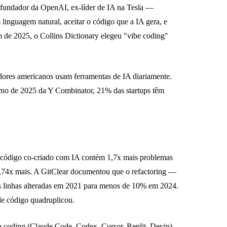
ofundador da OpenAI, ex-líder de IA na Tesla —
 linguagem natural, aceitar o código que a IA gera, e
m de 2025, o Collins Dictionary elegeu "vibe coding"
ores americanos usam ferramentas de IA diariamente.
rno de 2025 da Y Combinator, 21% das startups têm
 código co-criado com IA contém 1,7x mais problemas
,74x mais. A GitClear documentou que o refactoring —
as linhas alteradas em 2021 para menos de 10% em 2024.
de código quadruplicou.
e coding (Claude Code, Codex, Cursor, Replit, Devin).