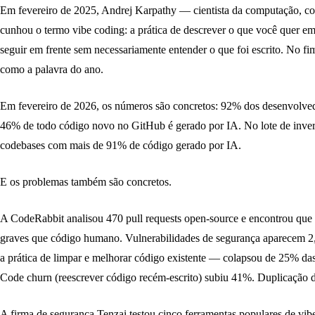
Em fevereiro de 2025, Andrej Karpathy — cientista da computação, c
cunhou o termo
vibe coding
: a prática de descrever o que você quer em
seguir em frente sem necessariamente entender o que foi escrito. No fi
como a palavra do ano.
Em fevereiro de 2026, os números são concretos: 92% dos desenvolved
46% de todo código novo no GitHub é gerado por IA. No lote de inve
codebases com mais de 91% de código gerado por IA.
E os problemas também são concretos.
A CodeRabbit analisou 470 pull requests open-source e encontrou que
graves que código humano. Vulnerabilidades de segurança aparecem 2
a prática de limpar e melhorar código existente — colapsou de 25% d
Code churn (reescrever código recém-escrito) subiu 41%. Duplicação 
A firma de segurança Tenzai testou cinco ferramentas populares de vib