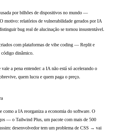
 usada por bilhões de dispositivos no mundo —
 motivo: relatórios de vulnerabilidade gerados por IA
tinguir bug real de alucinação se tornou insustentável.
riados com plataformas de vibe coding — Replit e
e código dinâmico.
 vale a pena entender: a IA não está só acelerando o
obrevive, quem lucra e quem paga o preço.
ra
bre como a IA reorganiza a economia do software. O
pagos — o Tailwind Plus, um pacote com mais de 500
 assim: desenvolvedor tem um problema de CSS → vai