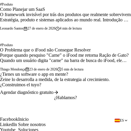
#
Produto
Como Planejar um SaaS
O framework invisível por trás dos produtos que realmente sobrevivem
Estratégia, produto e sistemas aplicados ao mundo real. Introdução —
Por que quase todo…
Leonardo Santos
27 de enero de 2026
4 min de lectura
#
Produto
O Problema que o iFood não Consegue Resolver
Porque quando pesquiso "Carne" o iFood me retorna Ração de Gato?
Quando um usuário digita "carne" na barra de busca do iFood, ele
espera encontrar opções para…
Thiago Mendonça
23 de enero de 2026
5 min de lectura
¿Tienes un software o app en mente?
Zeine lo desarrolla a medida, de la estrategia al crecimiento.
¿Construimos el tuyo?
Agendar diagnóstico gratuito
¿Hablamos?
Agendar diagnóstico gratuito
Facebook
Inicio
ES
LinkedIn
Sobre nosotros
Youtube
Soluciones